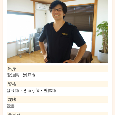
出身
愛知県 瀬戸市
資格
はり師・きゅう師・整体師
趣味
読書
業界歴