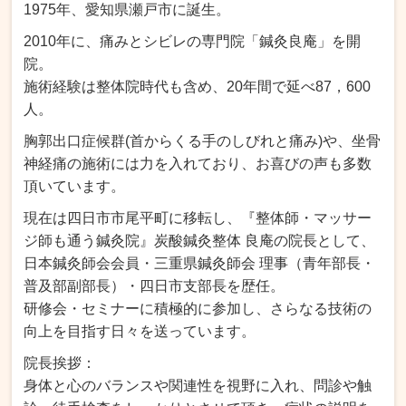
1975年、愛知県瀬戸市に誕生。
2010年に、痛みとシビレの専門院「鍼灸良庵」を開
院。
施術経験は整体院時代も含め、20年間で延べ87，600
人。
胸郭出口症候群(首からくる手のしびれと痛み)や、坐骨
神経痛の施術には力を入れており、お喜びの声も多数
頂いています。
現在は四日市市尾平町に移転し、『整体師・マッサー
ジ師も通う鍼灸院』炭酸鍼灸整体 良庵の院長として、
日本鍼灸師会会員・三重県鍼灸師会 理事（青年部長・
普及部副部長）・四日市支部長を歴任。
研修会・セミナーに積極的に参加し、さらなる技術の
向上を目指す日々を送っています。
院長挨拶：
身体と心のバランスや関連性を視野に入れ、問診や触